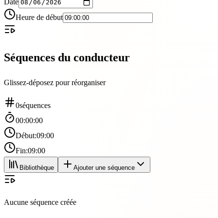
Date
Heure de début
Séquences du conducteur
Glissez-déposez pour réorganiser
0
séquence
s
00:00:00
Début
:
09:00
Fin
:
09:00
Bibliothèque
Ajouter une séquence
Aucune séquence créée